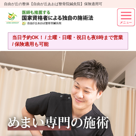
自由が丘の整体【自由が丘あおば整骨院鍼灸院】保険適用可
当日予約OK！ / 土曜・日曜・祝日も夜8時まで営業
/ 保険適用も可能