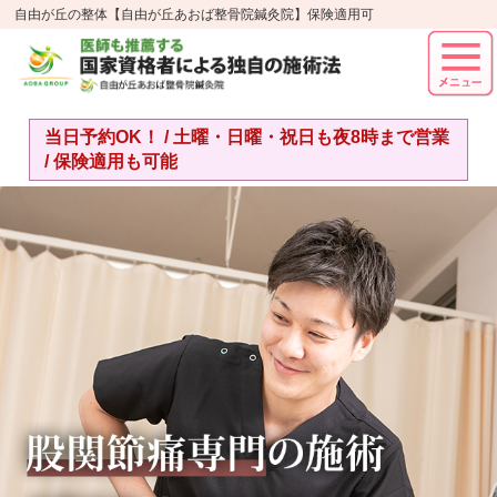
自由が丘の整体【自由が丘あおば整骨院鍼灸院】保険適用可
当日予約OK！ / 土曜・日曜・祝日も夜8時まで営業
/ 保険適用も可能